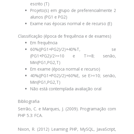
escrito (T)
Projeto(s) em grupo de preferencialmente 2
alunos (PG1 e PG2)
Exame nas épocas normal e de recurso (E)
Classificação (época de frequência e de exames)
Em frequência
60%((PG1+PG2)/2)+40%T, se
(PG1+PG2)/2>=10 e T>=8; senão,
Min(PG1,PG2,T)
Em exame (época normal e recurso)
40%((PG1+PG2)/2)+60%E, se E>=10; senão,
Min(PG1,PG2,T)
Não está contemplada avaliação oral
Bibliografia
Serrão, C. e Marques, J. (2009). Programação com
PHP 5.3: FCA.
Nixon, R. (2012) Learning PHP, MySQL, JavaScript,