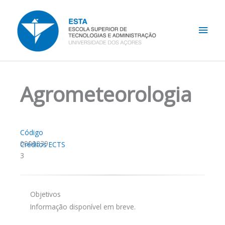
Skip
Main
to
content
Men
Agrometeorologia
Código
0000339
Créditos ECTS
3
Objetivos
Informação disponível em breve.