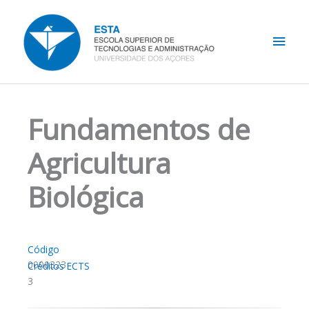
Skip
Main
to
content
Men
Fundamentos de
Agricultura
Biológica
Código
0000323
Créditos ECTS
3