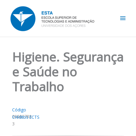
Skip
Main
to
content
Men
Higiene. Segurança
e Saúde no
Trabalho
Código
00003783
Créditos ECTS
3