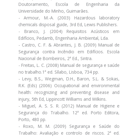
Doutoramento, Escola de Engenharia da
Universidade do Minho, Guimarães.
- Armour, M.-A. (2003) Hazardous laboratory
chemicals disposal guide, 3rd Ed, Lewis Publishers.
- Branco, J. (2004) Requisitos Acústicos em
Edifícios, Pedamb, Engenharia Ambiental, Lda.
- Castro, C. F. & Abrantes, J. B. (2009) Manual de
Segurança contra Incêndio em Edifícios. Escola
Nacional de Bombeiros, 2ª Ed., Sintra.
- Freitas, L. C. (2008) Manual de segurança e saúde
no trabalho.1ª ed. Sílabo, Lisboa, 734 pp.
- Levy, B.S., Wegman, D.H., Baron, S.L. & Sokas,
R.K. (Eds) (2006) Occupational and environmental
health: recognizing and preventing disease and
injury, 5th Ed, Lippincott Williams and Wilkins.
- Miguel, A. S. S. R. (2012) Manual de Higiene e
Segurança do Trabalho. 12ª ed. Porto Editora,
Porto, 480 pp.
- Roxo, M. M. (2009) Segurança e Saúde do
Trabalho: Avaliação e controlo de riscos. 2ª ed.