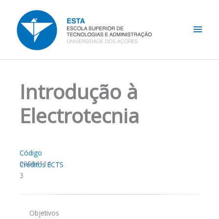
Skip
Main
to
content
Men
Introdução à
Electrotecnia
Código
00004114
Créditos ECTS
3
Objetivos