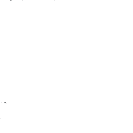
res.
.