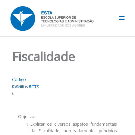
Skip
Main
to
content
Men
Fiscalidade
Código
00004716
Créditos ECTS
6
Objetivos
Explicar os diversos aspetos fundamentais
da Fiscalidade, nomeadamente: princípios