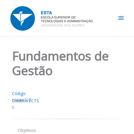
Skip
Main
to
content
Men
Fundamentos de
Gestão
Código
00004727
Créditos ECTS
6
Objetivos