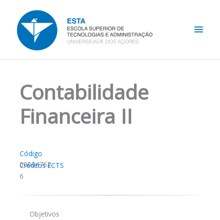
Skip
Main
to
content
Men
Contabilidade
Financeira II
Código
00004762
Créditos ECTS
6
Objetivos