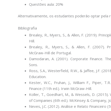
Questões aula: 20%
Alternativamente, os estudantes poderão optar pela 
Bibliografia
Brealey, R., Myers, S., & Allen, F. (2019). Princ
Hill.
Brealey, R., Myers, S., & Allen, F. (2007). Pr
McGraw-Hill de Portugal.
Damodaran, A. (2001). Corporate Finance. The
Sons.
Ross, S.A., Westerfield, R.W., & Jaffee, J.F. (20
Education.
Kester, W.C., Fruhan, J., William F., Piper, T
Finance (11th ed.). Irwin McGraw-Hill.
Koller, T., Goedhart, M., & Wessels, D. (2015).
of Companies (6th ed.). McKinsey & Company, Jo
Neves, J.C. (2012). Análise e Relato Financeiro (5