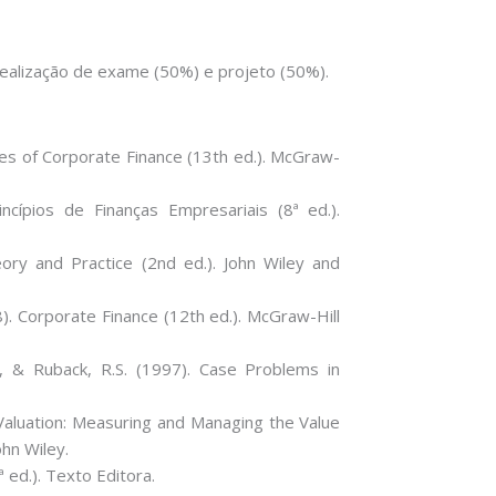
realização de exame (50%) e projeto (50%).
iples of Corporate Finance (13th ed.). McGraw-
incípios de Finanças Empresariais (8ª ed.).
ory and Practice (2nd ed.). John Wiley and
18). Corporate Finance (12th ed.). McGraw-Hill
.R., & Ruback, R.S. (1997). Case Problems in
 Valuation: Measuring and Managing the Value
hn Wiley.
ª ed.). Texto Editora.