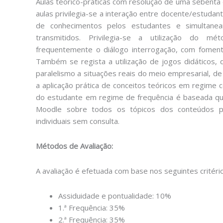
Aulas teórico-práticas com resolução de uma sebenta 
aulas privilegia-se a interação entre docente/estudan
de conhecimentos pelos estudantes e simultanea
transmitidos. Privilegia-se a utilização do mét
frequentemente o diálogo interrogação, com fomento 
Também se regista a utilização de jogos didáticos,
paralelismo a situações reais do meio empresarial, d
a aplicação prática de conceitos teóricos em regime co
do estudante em regime de frequência é baseada q
Moodle sobre todos os tópicos dos conteúdos p
individuais sem consulta.
Métodos de Avaliação:
A avaliação é efetuada com base nos seguintes critéri
Assiduidade e pontualidade: 10%
1.ª Frequência: 35%
2.ª Frequência: 35%