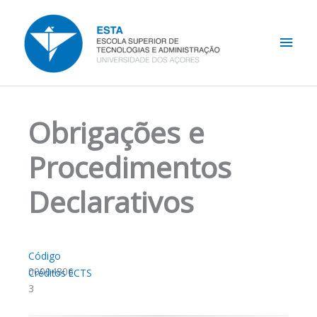
Skip
Main
to
content
Men
Obrigações e
Procedimentos
Declarativos
Código
00004806
Créditos ECTS
3