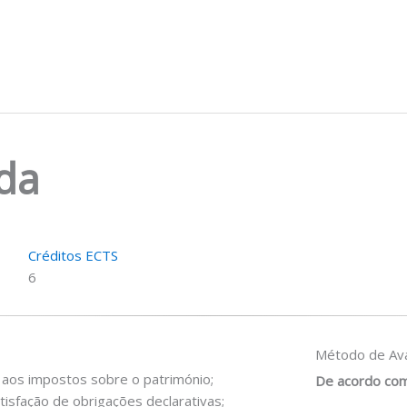
da
Créditos ECTS
6
Método de Ava
s aos impostos sobre o património;
De acordo com
sfação de obrigações declarativas;