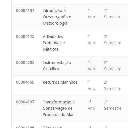
00004131
Introdução à
1º
1º
Oceanografia e
Ano
Semestre
Meteorologia
00004175
Actividades
1º
2º
Portuárias e
Ano
Semestre
Náuticas
00004202
Instrumentação
1º
2º
Científica
Ano
Semestre
00004169
Recursos Marinhos
1º
2º
Ano
Semestre
00004197
Transformação e
1º
2º
Conservação de
Ano
Semestre
Produtos do Mar
00004186
Técnicas e
1º
2º