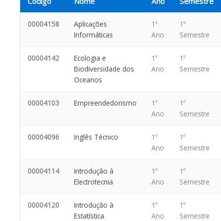
Código
Nome
Ano
Semestre
00004158
Aplicações
1º
1º
Informáticas
Ano
Semestre
00004142
Ecologia e
1º
1º
Biodiversidade dos
Ano
Semestre
Oceanos
00004103
Empreendedorismo
1º
1º
Ano
Semestre
00004096
Inglês Técnico
1º
1º
Ano
Semestre
00004114
Introdução à
1º
1º
Electrotecnia
Ano
Semestre
00004120
Introdução à
1º
1º
Estatística
Ano
Semestre