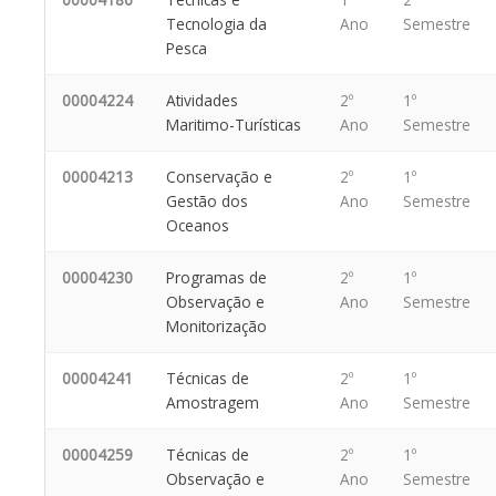
Tecnologia da
Ano
Semestre
Pesca
00004224
Atividades
2º
1º
Maritimo-Turísticas
Ano
Semestre
00004213
Conservação e
2º
1º
Gestão dos
Ano
Semestre
Oceanos
00004230
Programas de
2º
1º
Observação e
Ano
Semestre
Monitorização
00004241
Técnicas de
2º
1º
Amostragem
Ano
Semestre
00004259
Técnicas de
2º
1º
Observação e
Ano
Semestre