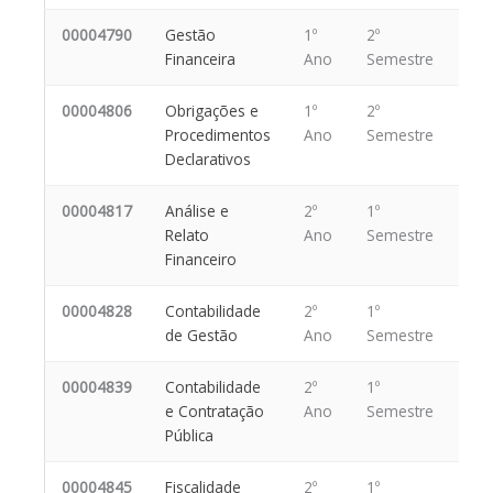
00004790
Gestão
1º
2º
Financeira
Ano
Semestre
00004806
Obrigações e
1º
2º
Procedimentos
Ano
Semestre
Declarativos
00004817
Análise e
2º
1º
Relato
Ano
Semestre
Financeiro
00004828
Contabilidade
2º
1º
de Gestão
Ano
Semestre
00004839
Contabilidade
2º
1º
e Contratação
Ano
Semestre
Pública
00004845
Fiscalidade
2º
1º